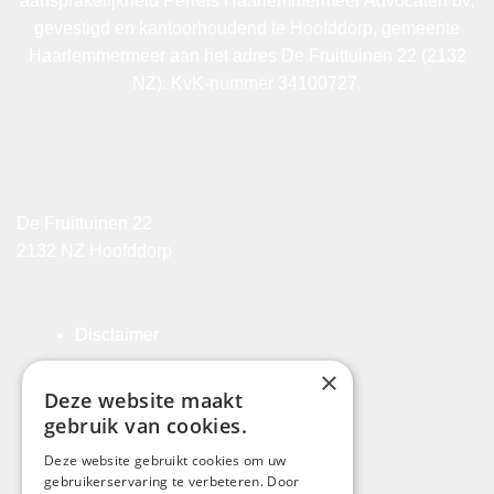
aansprakelijkheid Perrels Haarlemmermeer Advocaten bv,
gevestigd en kantoorhoudend te Hoofddorp, gemeente
Haarlemmermeer aan het adres De Fruittuinen 22 (2132
NZ). KvK-nummer 34100727.
De Fruittuinen 22
2132 NZ Hoofddorp
Disclaimer
Algemene Voorwaarden
×
Deze website maakt
Klachtenregeling
gebruik van cookies.
Privacyverklaring
Deze website gebruikt cookies om uw
gebruikerservaring te verbeteren. Door
Registratie-rechtsgebiedenregister