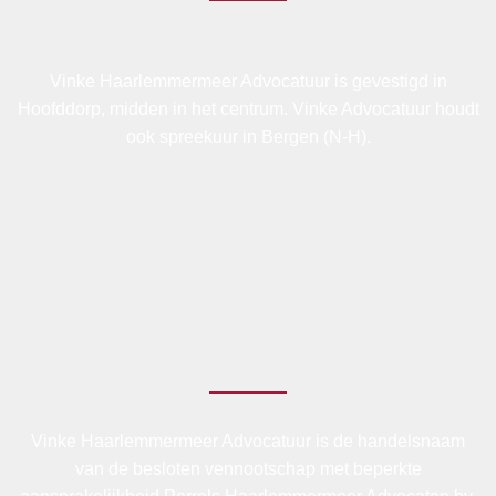
Vinke Haarlemmermeer Advocatuur is gevestigd in
Hoofddorp, midden in het centrum. Vinke Advocatuur houdt
ook spreekuur in Bergen (N-H).
Vinke Haarlemmermeer Advocatuur is de handelsnaam
van de besloten vennootschap met beperkte