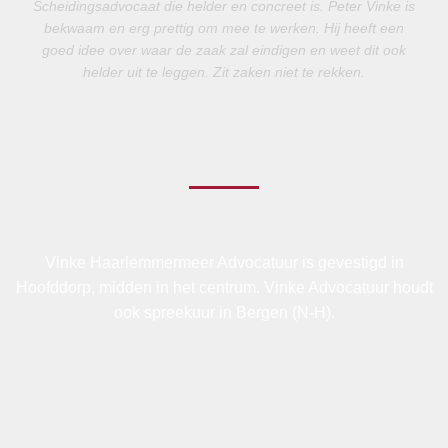
Scheidingsadvocaat die helder en concreet is. Peter Vinke is
bekwaam en erg prettig om mee te werken. Hij heeft een
goed idee over waar de zaak zal eindigen en weet dit ook
helder uit te leggen. Zit zaken niet te rekken.
Vinke Haarlemmermeer Advocatuur is gevestigd in
Hoofddorp, midden in het centrum. Vinke Advocatuur houdt
ook spreekuur in Bergen (N-H).