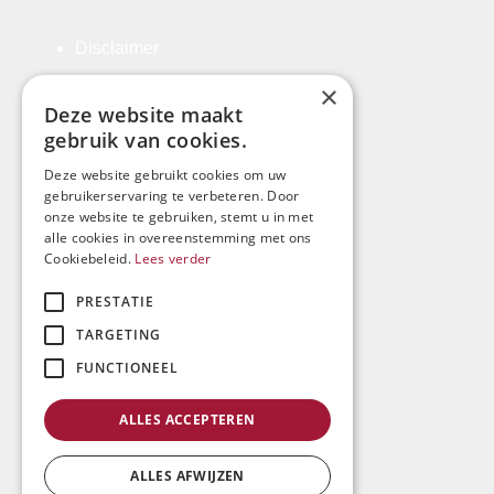
Disclaimer
Algemene Voorwaarden
×
Deze website maakt
Klachtenregeling
gebruik van cookies.
Privacyverklaring
Deze website gebruikt cookies om uw
gebruikerservaring te verbeteren. Door
Registratie-rechtsgebiedenregister
onze website te gebruiken, stemt u in met
alle cookies in overeenstemming met ons
Cookiebeleid.
Lees verder
Kosten
PRESTATIE
Derdengelden
TARGETING
Beroepsorde
FUNCTIONEEL
Waarneming
ALLES ACCEPTEREN
Sitemap
ALLES AFWIJZEN