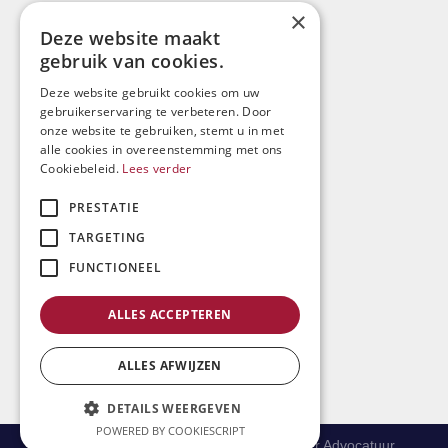
Algemene Voorwaarden
×
Deze website maakt
Klachtenregeling
gebruik van cookies.
Privacyverklaring
Deze website gebruikt cookies om uw
gebruikerservaring te verbeteren. Door
Registratie-rechtsgebiedenregister
onze website te gebruiken, stemt u in met
alle cookies in overeenstemming met ons
Cookiebeleid.
Lees verder
Kosten
PRESTATIE
Derdengelden
TARGETING
Beroepsorde
FUNCTIONEEL
Waarneming
ALLES ACCEPTEREN
Sitemap
ALLES AFWIJZEN
DETAILS WEERGEVEN
POWERED BY COOKIESCRIPT
Copyright 2026 © Vinke Haarlemmermeer Advocatuur