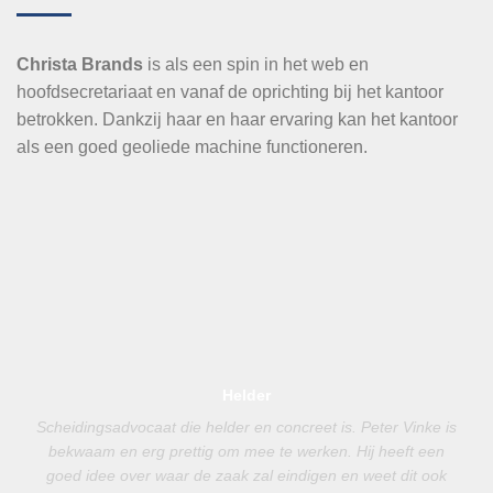
Christa Brands
is als een spin in het web en
hoofdsecretariaat en vanaf de oprichting bij het kantoor
betrokken. Dankzij haar en haar ervaring kan het kantoor
als een goed geoliede machine functioneren.
Helder
Scheidingsadvocaat die helder en concreet is. Peter Vinke is
bekwaam en erg prettig om mee te werken. Hij heeft een
goed idee over waar de zaak zal eindigen en weet dit ook