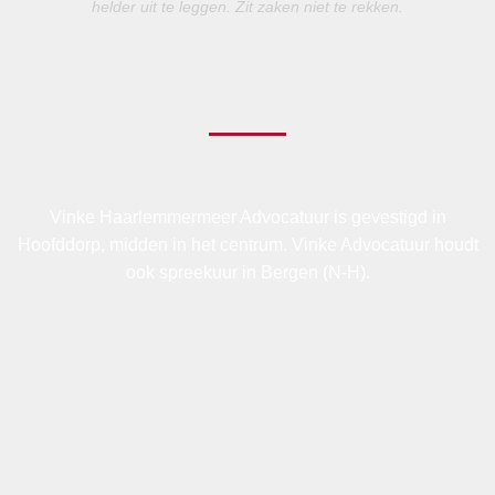
helder uit te leggen. Zit zaken niet te rekken.
Vinke Haarlemmermeer Advocatuur is gevestigd in
Hoofddorp, midden in het centrum. Vinke Advocatuur houdt
ook spreekuur in Bergen (N-H).