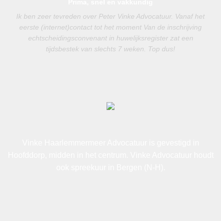
Prima, snel en vakkundig
Ik ben zeer tevreden over Peter Vinke Advocatuur. Vanaf het
eerste (internet)contact tot het moment Van de inschrijving
echtscheidingsconvenant in huwelijksregister zat een
tijdsbestek van slechts 7 weken. Top dus!
Vinke Haarlemmermeer Advocatuur is gevestigd in
Hoofddorp, midden in het centrum. Vinke Advocatuur houdt
ook spreekuur in Bergen (N-H).