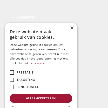
Disclaimer
Algemene Voorwaarden
×
Deze website maakt
Klachtenregeling
gebruik van cookies.
Privacyverklaring
Deze website gebruikt cookies om uw
gebruikerservaring te verbeteren. Door
Registratie-rechtsgebiedenregister
onze website te gebruiken, stemt u in met
alle cookies in overeenstemming met ons
Cookiebeleid.
Lees verder
Kosten
PRESTATIE
Derdengelden
TARGETING
Beroepsorde
FUNCTIONEEL
Waarneming
ALLES ACCEPTEREN
Sitemap