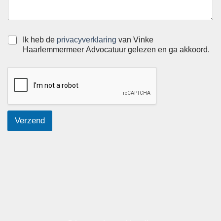
S
Ik heb de
privacyverklaring
van Vinke
e
Haarlemmermeer Advocatuur gelezen en ga akkoord.
l
e
c
t
i
e
v
Verzend
a
k
j
e
s
*