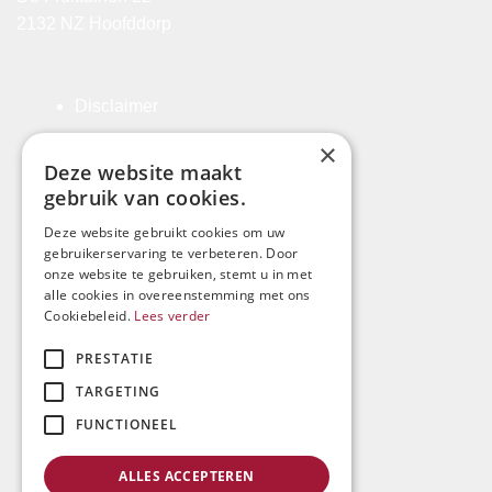
2132 NZ Hoofddorp
Disclaimer
Algemene Voorwaarden
×
Deze website maakt
Klachtenregeling
gebruik van cookies.
Privacyverklaring
Deze website gebruikt cookies om uw
gebruikerservaring te verbeteren. Door
Registratie-rechtsgebiedenregister
onze website te gebruiken, stemt u in met
alle cookies in overeenstemming met ons
Cookiebeleid.
Lees verder
Kosten
PRESTATIE
Derdengelden
TARGETING
Beroepsorde
FUNCTIONEEL
Waarneming
ALLES ACCEPTEREN