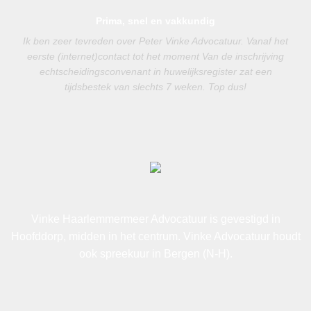
Prima, snel en vakkundig
Ik ben zeer tevreden over Peter Vinke Advocatuur. Vanaf het
eerste (internet)contact tot het moment Van de inschrijving
echtscheidingsconvenant in huwelijksregister zat een
tijdsbestek van slechts 7 weken. Top dus!
Vinke Haarlemmermeer Advocatuur is gevestigd in
Hoofddorp, midden in het centrum. Vinke Advocatuur houdt
ook spreekuur in Bergen (N-H).