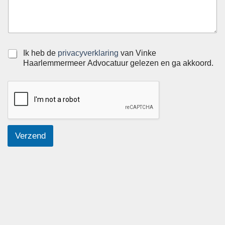
S
Ik heb de
privacyverklaring
van Vinke
e
Haarlemmermeer Advocatuur gelezen en ga akkoord.
l
e
c
t
i
e
v
Verzend
a
k
j
e
s
*