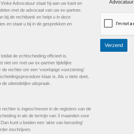
e
Advocatuur
 Vinke Advocatuur staat hij aan uw kant en
l
delen met de advocaat van uw ex-partner.
e
 bij de rechtbank en helpt u in deze
c
es en staat u bij in de gesprekken en
t
i
e
v
Verzend
a
k
otdat de echtscheiding officieel is.
j
 niet om met uw ex-partner tijdelijke
e
s
e rechter om een ‘voorlopige voorziening’
*
tscheidingsprocedure klaar is. Als u niets doet,
 de uiteindelijke uitspraak.
e rechter is ingeschreven in de registers van de
tscheiding in als de termijn van 3 maanden voor
? Dan kunt u beiden een ‘akte van berusting’
der inschrijven.