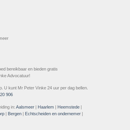
smeer
oed bereikbaar en bieden gratis
inke Advocatuur!
op. U kunt Mr Peter Vinke 24 uur per dag bellen.
220 906
iding in:
Aalsmeer
|
Haarlem
|
Heemstede
|
rp
|
Bergen
|
Echtscheiden en ondernemer
|