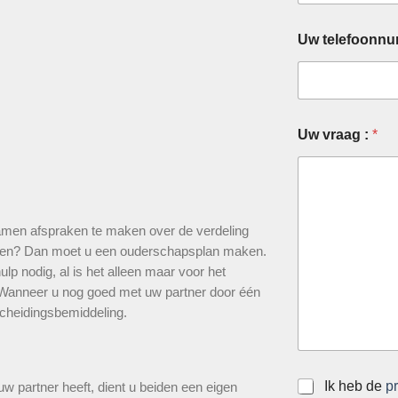
Uw telefoonn
Uw vraag :
*
samen afspraken te maken over de verdeling
eren? Dan moet u een ouderschapsplan maken.
lp nodig, al is het alleen maar voor het
. Wanneer u nog goed met uw partner door één
scheidingsbemiddeling.
S
Ik heb de
p
partner heeft, dient u beiden een eigen