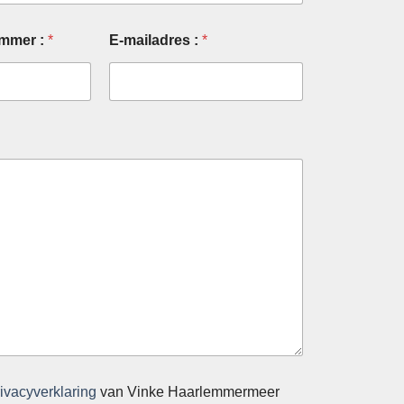
ummer :
*
E-mailadres :
*
rivacyverklaring
van Vinke Haarlemmermeer