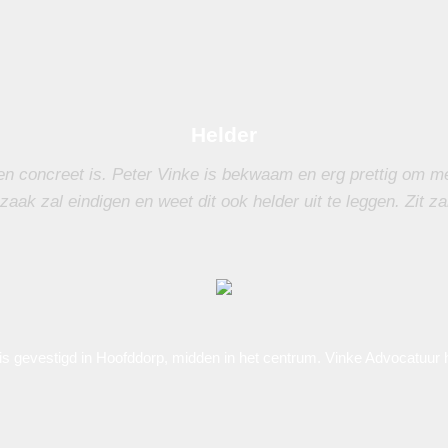
Helder
en concreet is. Peter Vinke is bekwaam en erg prettig om me
zaak zal eindigen en weet dit ook helder uit te leggen. Zit za
 gevestigd in Hoofddorp, midden in het centrum. Vinke Advocatuur h