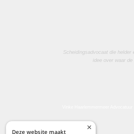
Scheidingsadvocaat die helder 
idee over waar de 
Vinke Haarlemmermeer Advocatuur is
×
Deze website maakt