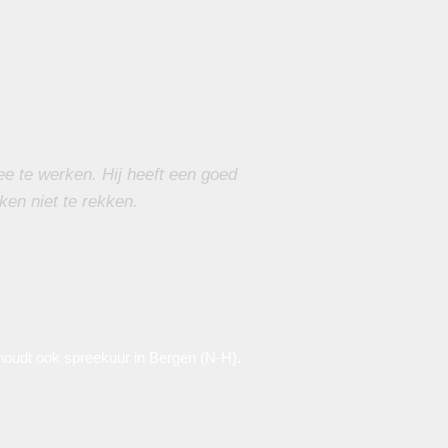
e te werken. Hij heeft een goed
ken niet te rekken.
oudt ook spreekuur in Bergen (N-H).