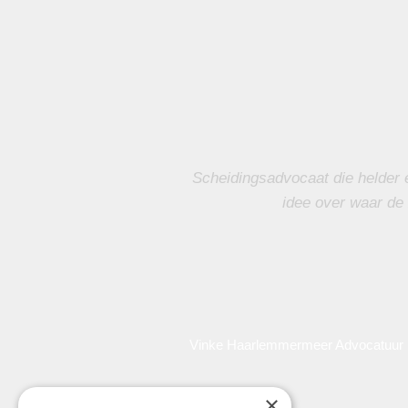
Scheidingsadvocaat die helder 
idee over waar de 
Vinke Haarlemmermeer Advocatuur is
×