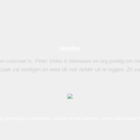
Helder
en concreet is. Peter Vinke is bekwaam en erg prettig om me
zaak zal eindigen en weet dit ook helder uit te leggen. Zit za
 gevestigd in Hoofddorp, midden in het centrum. Vinke Advocatuur h