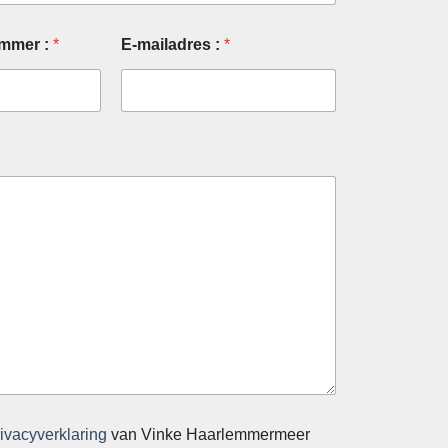
ummer :
*
E-mailadres :
*
rivacyverklaring
van Vinke Haarlemmermeer