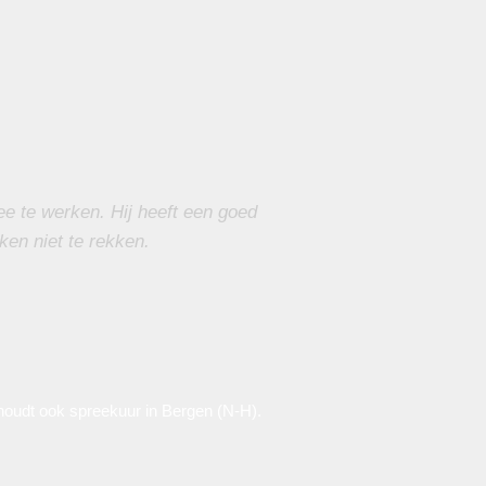
e te werken. Hij heeft een goed
ken niet te rekken.
oudt ook spreekuur in Bergen (N-H).