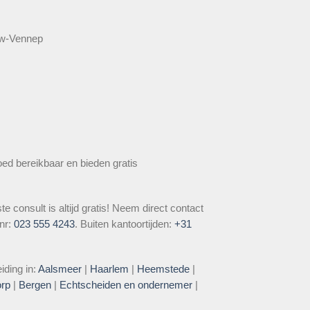
euw-Vennep
oed bereikbaar en bieden gratis
 consult is altijd gratis! Neem direct contact
lnr:
023 555 4243
. Buiten kantoortijden:
+31
iding in:
Aalsmeer
|
Haarlem
|
Heemstede
|
rp
|
Bergen
|
Echtscheiden en ondernemer
|