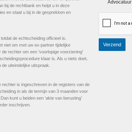
e
Advocatuur
 bij de rechtbank en helpt u in deze
l
es en staat u bij in de gesprekken en
e
c
t
i
e
otdat de echtscheiding officieel is.
v
Verzend
 niet om met uw ex-partner tijdelijke
a
k
e rechter om een ‘voorlopige voorziening’
j
tscheidingsprocedure klaar is. Als u niets doet,
e
 de uiteindelijke uitspraak.
s
*
e rechter is ingeschreven in de registers van de
tscheiding in als de termijn van 3 maanden voor
? Dan kunt u beiden een ‘akte van berusting’
der inschrijven.