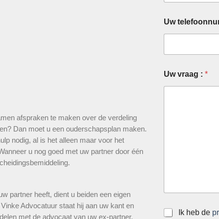
Uw telefoonn
Uw vraag :
*
samen afspraken te maken over de verdeling
eren? Dan moet u een ouderschapsplan maken.
lp nodig, al is het alleen maar voor het
. Wanneer u nog goed met uw partner door één
scheidingsbemiddeling.
partner heeft, dient u beiden een eigen
 Vinke Advocatuur staat hij aan uw kant en
S
Ik heb de
p
delen met de advocaat van uw ex-partner.