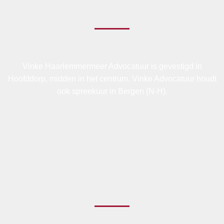
Vinke Haarlemmermeer Advocatuur is gevestigd in
Hoofddorp, midden in het centrum. Vinke Advocatuur houdt
ook spreekuur in Bergen (N-H).