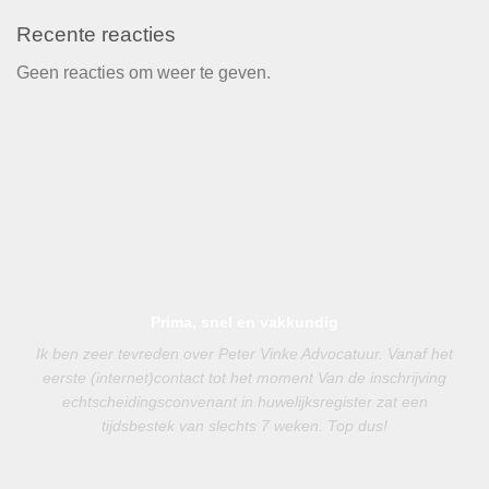
Recente reacties
Geen reacties om weer te geven.
Prima, snel en vakkundig
Ik ben zeer tevreden over Peter Vinke Advocatuur. Vanaf het
eerste (internet)contact tot het moment Van de inschrijving
echtscheidingsconvenant in huwelijksregister zat een
tijdsbestek van slechts 7 weken. Top dus!