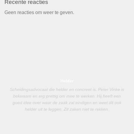
Recente reacties
Geen reacties om weer te geven.
Helder
Scheidingsadvocaat die helder en concreet is. Peter Vinke is
bekwaam en erg prettig om mee te werken. Hij heeft een
goed idee over waar de zaak zal eindigen en weet dit ook
helder uit te leggen. Zit zaken niet te rekken.