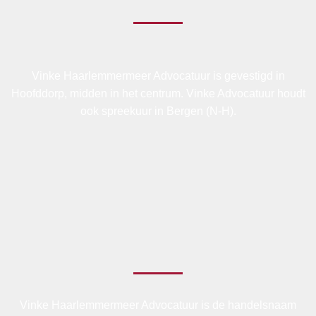
Vinke Haarlemmermeer Advocatuur is gevestigd in
Hoofddorp, midden in het centrum. Vinke Advocatuur houdt
ook spreekuur in Bergen (N-H).
Vinke Haarlemmermeer Advocatuur is de handelsnaam