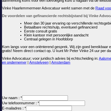
aanmerking komt voor een toevoeging kunt u nagaan via de websit
Vinke Haarlemmermeer Advocatuur werkt samen met de
Raad voo
De voordelen van gefinancierde rechtsbijstand bij Vinke Advoc
Meer dan 30 jaar ervaring op verschillende rechtsgeb
Betaalbare rechtshulp, eventueel gefinancierd
Eerste consult gratis
Klein kantoor met persoonlijke aandacht
Centraal gelegen in Hoofddorp
Kom langs voor een oriënterend gesprek. Wij zijn goed bereikbaar en
gratis! Neem direct contact op. U kunt Mr Peter Vinke 24 uur per 
Vinke Advocatuur; voor juridisch advies bij echtscheiding in:
Aalsm
en ondernemer
|
Amstelveen
|
Amsterdam
Uw naam :
*
Uw telefoonnummer :
*
E-mailadres :
*