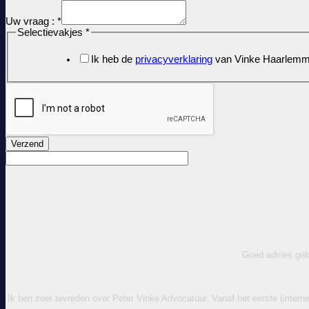
Uw vraag :
*
Selectievakjes
*
Ik heb de
privacyverklaring
van Vinke Haarlemme
Verzend
Goed advies gekr
Ik ben zeer tevreden over Peter Vinke Advocatuur. Vanaf het eerste (intern