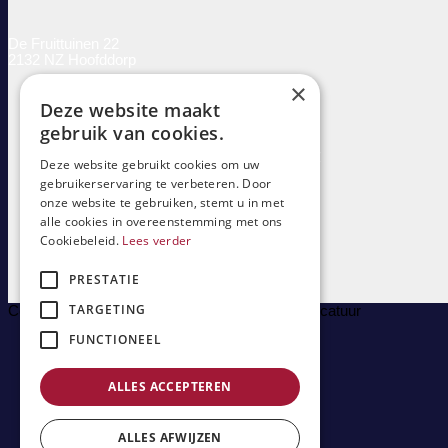
De Fruittuinen 22
2132 NZ Hoofddorp
×
Disclaimer
Deze website maakt
Algemene Voorwaarden
Klachtenregeling
gebruik van cookies.
Privacyverklaring
Registratie-rechtsgebiedenregister
Deze website gebruikt cookies om uw
gebruikerservaring te verbeteren. Door
Kosten
Derdengelden
onze website te gebruiken, stemt u in met
Beroepsorde
alle cookies in overeenstemming met ons
Waarneming
Cookiebeleid.
Lees verder
Sitemap
PRESTATIE
TARGETING
Copyright 2026 © Vinke Haarlemmermeer Advocatuur
FUNCTIONEEL
Home
Familierecht
Echtscheiding
ALLES ACCEPTEREN
Alimentatie
Kinderalimentatie
Partneralimentatie
ALLES AFWIJZEN
Psychiatrie