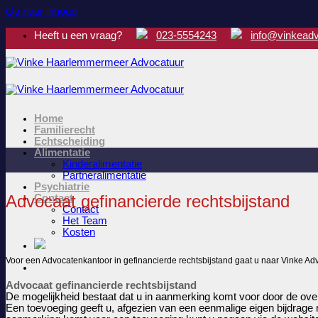
Ga naar inhoud
Heeft u een vraag?
023-5554243
info@vinkeadv
Home
Familierecht
Echtscheiding
Alimentatie
Kinderalimentatie
Partneralimentatie
Psychiatrie
Advocaat gefinancierde rechtsbijstand
Contact
Contact
Het Team
Kosten
Voor een Advocatenkantoor in gefinancierde rechtsbijstand gaat u naar Vinke Ad
Advocaat gefinancierde rechtsbijstand
De mogelijkheid bestaat dat u in aanmerking komt voor door de ove
Een toevoeging geeft u, afgezien van een eenmalige eigen bijdrage 